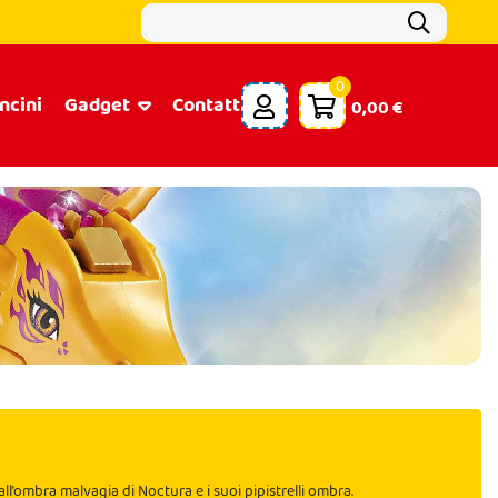
0
ncini
Gadget
Contatti
0,00 €
all’ombra malvagia di Noctura e i suoi pipistrelli ombra.