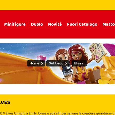
Minifigure
Duplo
Novità
Fuori Catalogo
Matto
Home
Set Lego
Elves
LVES
O® Elves Unisciti a Emily Jones e agli elfi per salvare le creature guardiane d