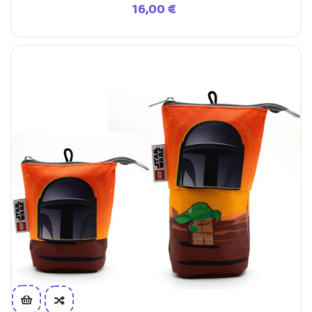
Prezzo
16,00 €