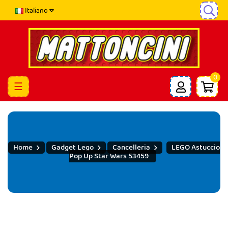
Italiano
0
navigazione
☰
Toggle
Home
Gadget Lego
Cancelleria
LEGO Astuccio
Pop Up Star Wars 53459