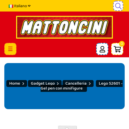
Italiano
0
navigazione
☰
Toggle
Home
Gadget Lego
Cancelleria
Lego 52601 -
Gel pen con minifigure