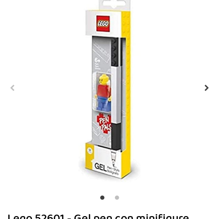
Lego 52601 - Gel pen con minifigure