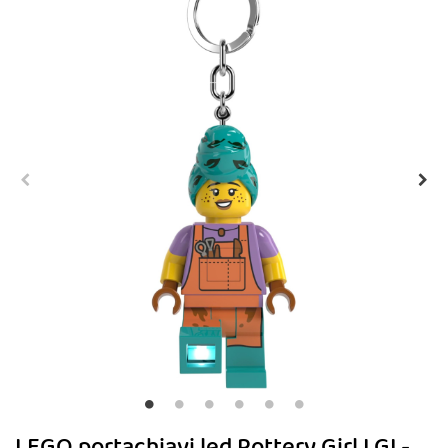
LEGO portachiavi led Pottery Girl LGL-