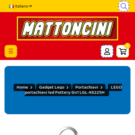
Italiano
0
navigazione
☰
Toggle
Home
Gadget Lego
Portachiavi
LEGO
portachiavi led Pottery Girl LGL-KE225H